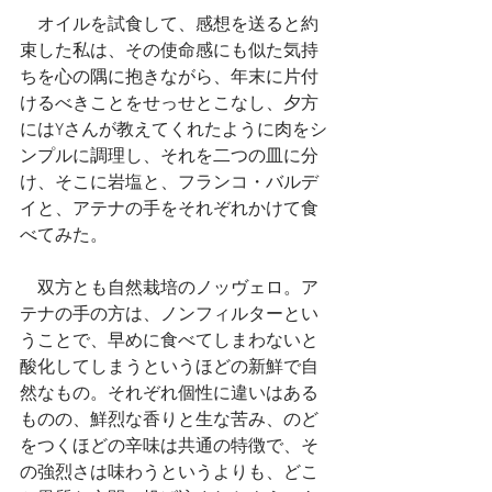
　オイルを試食して、感想を送ると約
束した私は、その使命感にも似た気持
ちを心の隅に抱きながら、年末に片付
けるべきことをせっせとこなし、夕方
にはYさんが教えてくれたように肉をシ
ンプルに調理し、それを二つの皿に分
け、そこに岩塩と、フランコ・バルデ
イと、アテナの手をそれぞれかけて食
べてみた。
　双方とも自然栽培のノッヴェロ。ア
テナの手の方は、ノンフィルターとい
うことで、早めに食べてしまわないと
酸化してしまうというほどの新鮮で自
然なもの。それぞれ個性に違いはある
ものの、鮮烈な香りと生な苦み、のど
をつくほどの辛味は共通の特徴で、そ
の強烈さは味わうというよりも、どこ