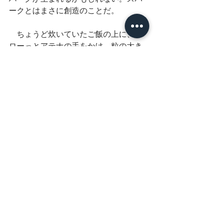
ークとはまさに創造のことだ。
　ちょうど炊いていたご飯の上に、ソ
ローっとアテナの手をかけ、粒の大き
い岩塩を振って口に頬張った。
ムムム、、美味である。
２０２２/１２/２７