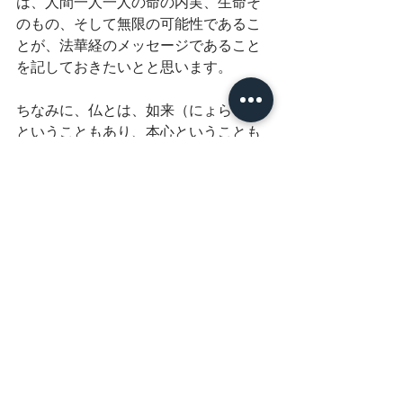
は、人間一人一人の命の内実、生命そ
のもの、そして無限の可能性であるこ
とが、法華経のメッセージであること
を記しておきたいとと思います。
ちなみに、仏とは、如来（にょらい）
ということもあり、本心ということも
あり、また現（うつつ）ということも
あります。
如来とは如如（にょにょ）として来
（き）たると読んで、瞬間、瞬間の生
命の躍動を示します。
本心とは、自分の本来の姿ということ
です。仏とは自分自身の本来の姿とい
う意味です。