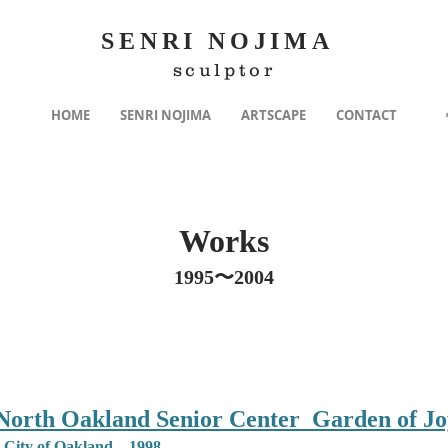
SENRI NOJIMA
sculptor
HOME
SENRI NOJIMA
ARTSCAPE
CONTACT
Works
1995〜2004
North Oakland Senior Center Garden of J
City of Oakland 1998