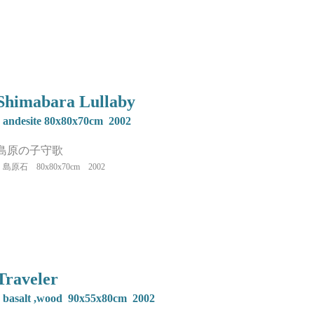
Shimabara Lullaby
andesite 80x80x70cm 2002
島原の子守歌
島原石 80x80x70cm 2002
Traveler
basalt ,wood 90x55x80cm 2002